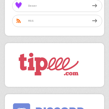
Deezer
RSS