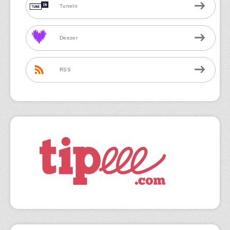
TuneIn
Deezer
RSS