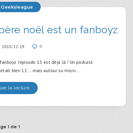
 Geeksleague
ère noël est un fanboyz
2010-12-19
0
anboyz l’épisode 15 est déjà là ! Un podcast
était bien 12 … mais autour su micro…
uer la lecture
ge 1 de 1