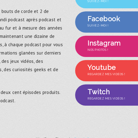
SUIVEZ-MOI !
 bouts de corde et 2 de
Facebook
randi podcast après podcast et
SUIVEZ-MOI !
 au fur et à mesure des années
maintenant une dizaine de
Instagram
s, à chaque podcast pour vous
NOS PHOTOS !
ormations glanées sur derniers
 des jeux vidéos, des
Youtube
, des curiosités geeks et de
REGARDEZ MES VIDÉOS !
Twitch
 deux cent épisodes produits.
REGARDEZ MES VIDÉOS !
podcast.