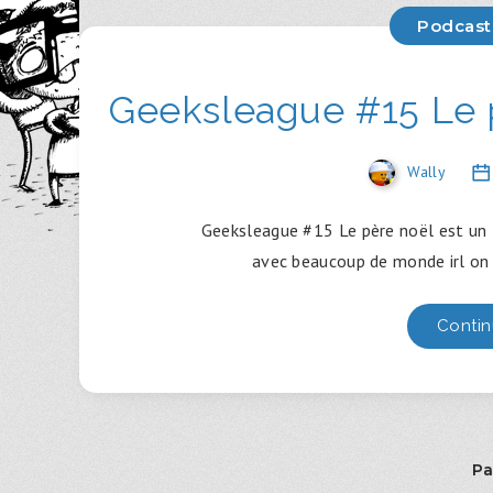
Podcast
Geeksleague #15 Le p
Wally
Geeksleague #15 Le père noël est un f
avec beaucoup de monde irl on 
Contin
Pa