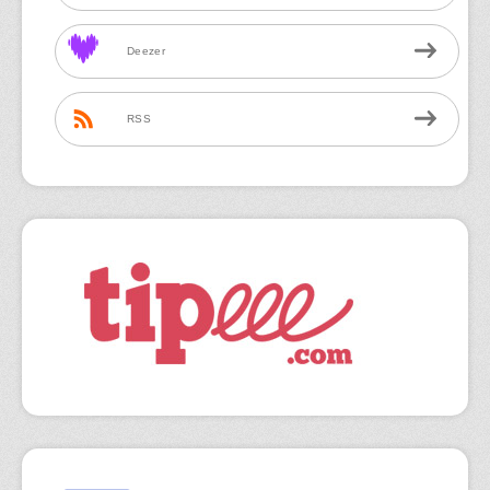
Deezer
RSS