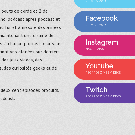
SUIVEZ-MOI !
 bouts de corde et 2 de
Facebook
randi podcast après podcast et
SUIVEZ-MOI !
 au fur et à mesure des années
maintenant une dizaine de
Instagram
s, à chaque podcast pour vous
NOS PHOTOS !
ormations glanées sur derniers
 des jeux vidéos, des
Youtube
, des curiosités geeks et de
REGARDEZ MES VIDÉOS !
Twitch
 deux cent épisodes produits.
REGARDEZ MES VIDÉOS !
podcast.