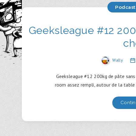
Podcast
Geeksleague #12 200k
ch
Wally
Geeksleague #12 200kg de pâte sans s
room assez rempli, autour de la table 
Contin