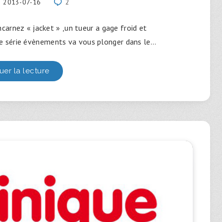
2013-07-16
2
ncarnez « jacket » ,un tueur a gage froid et
ne série évènements va vous plonger dans le…
uer la lecture