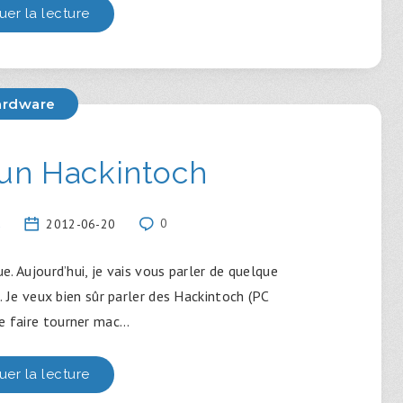
uer la lecture
ardware
 un Hackintoch
u
2012-06-20
0
. Aujourd’hui, je vais vous parler de quelque
 Je veux bien sûr parler des Hackintoch (PC
e faire tourner mac…
uer la lecture