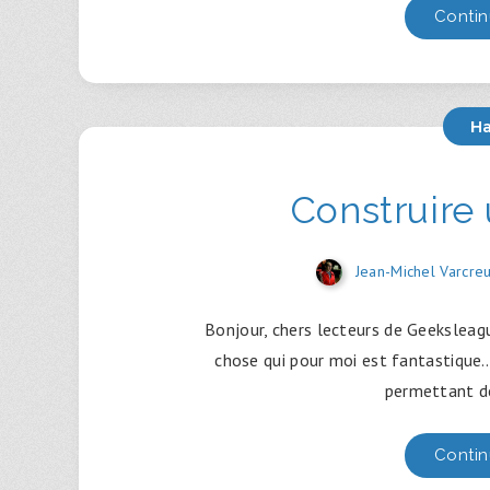
Contin
H
Construire
Jean-Michel Varcre
Bonjour, chers lecteurs de Geeksleague
chose qui pour moi est fantastique…
permettant d
Contin