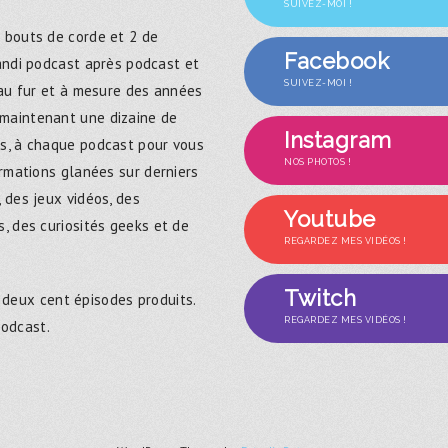
SUIVEZ-MOI !
 bouts de corde et 2 de
Facebook
randi podcast après podcast et
SUIVEZ-MOI !
 au fur et à mesure des années
maintenant une dizaine de
Instagram
s, à chaque podcast pour vous
NOS PHOTOS !
ormations glanées sur derniers
 des jeux vidéos, des
Youtube
, des curiosités geeks et de
REGARDEZ MES VIDÉOS !
Twitch
 deux cent épisodes produits.
REGARDEZ MES VIDÉOS !
podcast.