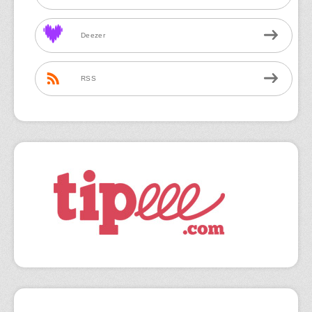
Deezer
RSS