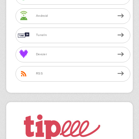
Android
TuneIn
Deezer
RSS