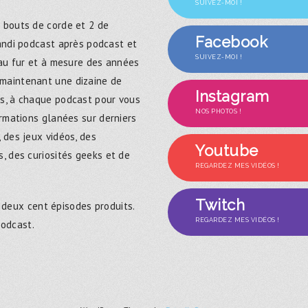
SUIVEZ-MOI !
 bouts de corde et 2 de
Facebook
randi podcast après podcast et
SUIVEZ-MOI !
 au fur et à mesure des années
maintenant une dizaine de
Instagram
s, à chaque podcast pour vous
NOS PHOTOS !
ormations glanées sur derniers
 des jeux vidéos, des
Youtube
, des curiosités geeks et de
REGARDEZ MES VIDÉOS !
Twitch
 deux cent épisodes produits.
REGARDEZ MES VIDÉOS !
podcast.