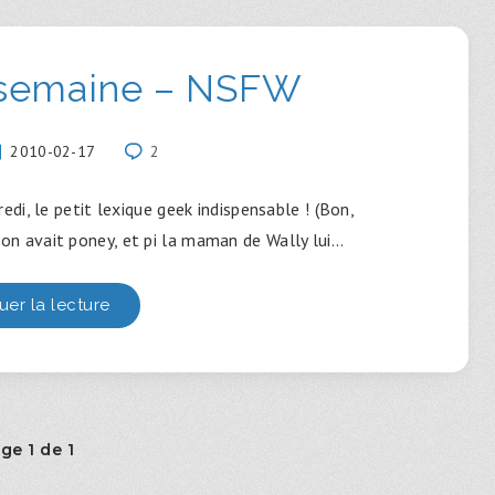
 semaine – NSFW
2010-02-17
2
i, le petit lexique geek indispensable ! (Bon,
 on avait poney, et pi la maman de Wally lui…
uer la lecture
ge 1 de 1