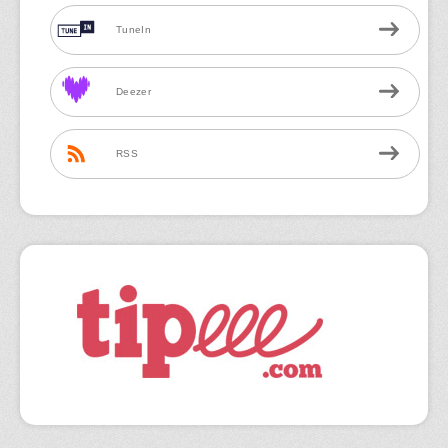
TuneIn
Deezer
RSS