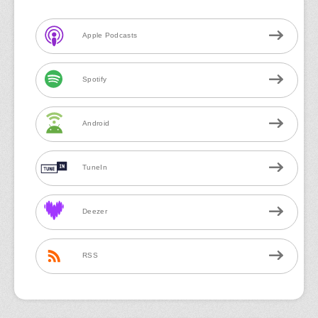
Apple Podcasts
Spotify
Android
TuneIn
Deezer
RSS