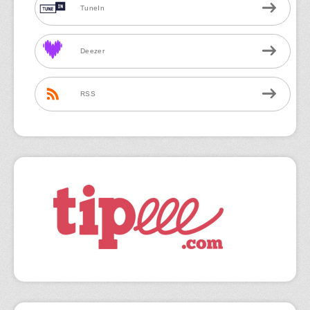
TuneIn
Deezer
RSS