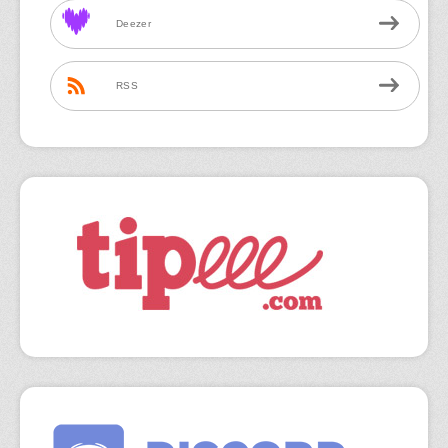
Deezer
RSS