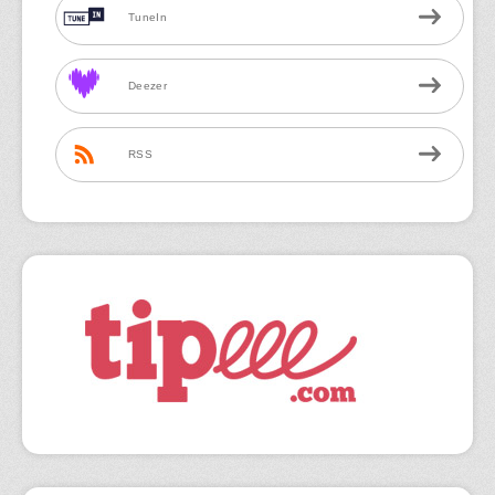
TuneIn
Deezer
RSS