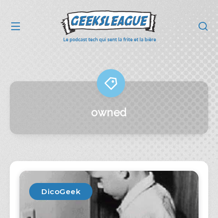
owned
DicoGeek