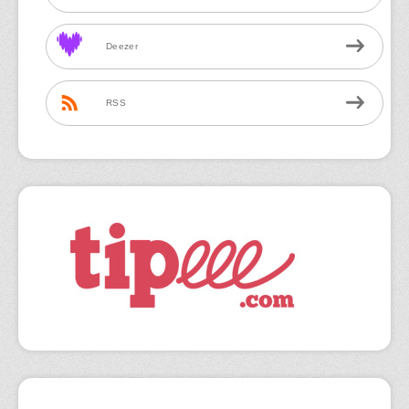
Deezer
RSS