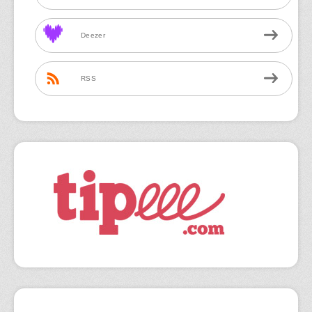
Deezer
RSS