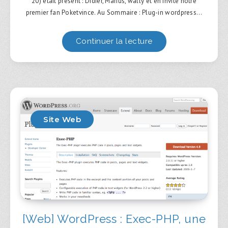
20) était présent : Didier, Marius, wally et en invité notre
premier fan Poketvince. Au Sommaire : Plug-in wordpress…
Continuer la lecture
Site Web
[Web] WordPress : Exec-PHP, une