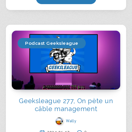
Podcast Geeksleague
Geeksleague 277, On pète un
câble management
Wally