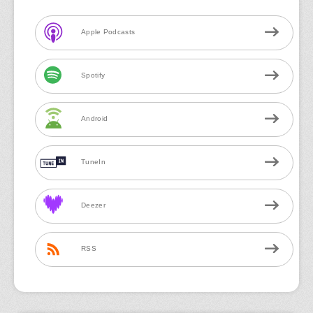
Apple Podcasts
Spotify
Android
TuneIn
Deezer
RSS