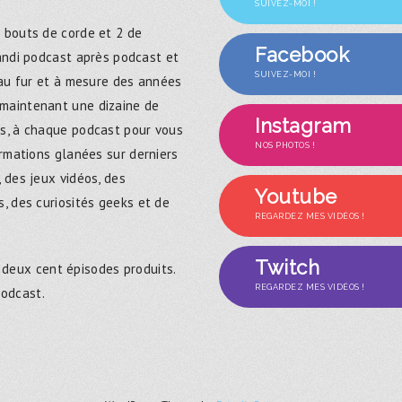
SUIVEZ-MOI !
 bouts de corde et 2 de
Facebook
randi podcast après podcast et
SUIVEZ-MOI !
 au fur et à mesure des années
maintenant une dizaine de
Instagram
s, à chaque podcast pour vous
NOS PHOTOS !
ormations glanées sur derniers
 des jeux vidéos, des
Youtube
, des curiosités geeks et de
REGARDEZ MES VIDÉOS !
Twitch
 deux cent épisodes produits.
REGARDEZ MES VIDÉOS !
podcast.