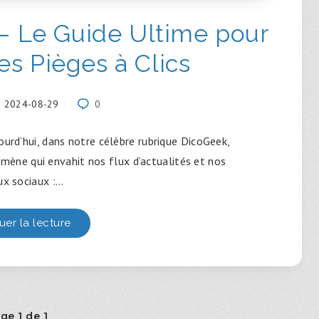
 – Le Guide Ultime pour
es Pièges à Clics
2024-08-29
0
ourd’hui, dans notre célèbre rubrique DicoGeek,
mène qui envahit nos flux d’actualités et nos
ux sociaux :…
uer la lecture
ge 1 de 1