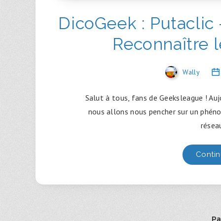
DicoGeek : Putaclic
Reconnaître l
Wally
Salut à tous, fans de Geeksleague ! Auj
nous allons nous pencher sur un phéno
résea
Contin
Pa