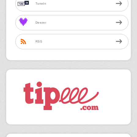
TuneIn
Deezer
RSS