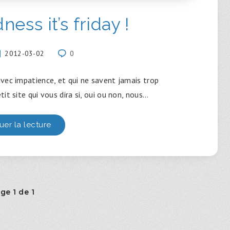
ess it’s friday !
2012-03-02
0
vec impatience, et qui ne savent jamais trop
it site qui vous dira si, oui ou non, nous…
uer la lecture
ge 1 de 1