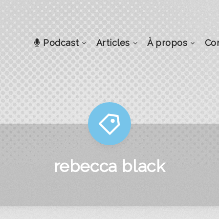
Podcast
Articles
À propos
Co
rebecca black