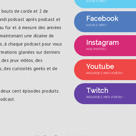
SUIVEZ-MOI !
 bouts de corde et 2 de
Facebook
randi podcast après podcast et
SUIVEZ-MOI !
 au fur et à mesure des années
maintenant une dizaine de
Instagram
s, à chaque podcast pour vous
NOS PHOTOS !
ormations glanées sur derniers
 des jeux vidéos, des
Youtube
, des curiosités geeks et de
REGARDEZ MES VIDÉOS !
Twitch
 deux cent épisodes produits.
REGARDEZ MES VIDÉOS !
podcast.