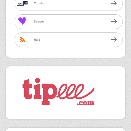
TuneIn
Deezer
RSS