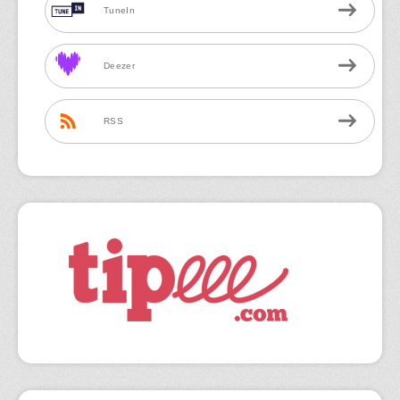
TuneIn
Deezer
RSS