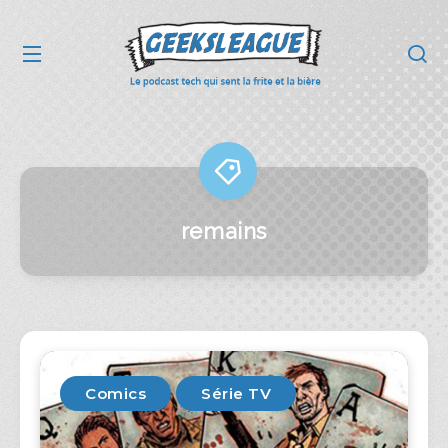
remains
Comics
Série TV