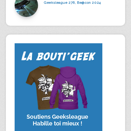
Geeksleague 276, Be@con 2024