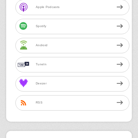
Apple Podcasts
Spotify
Android
TuneIn
Deezer
RSS