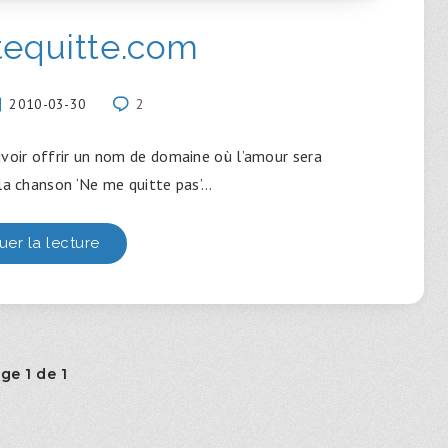
tequitte.com
2010-03-30
2
ouvoir offrir un nom de domaine où l’amour sera
à la chanson ‘Ne me quitte pas’…
uer la lecture
ge 1 de 1