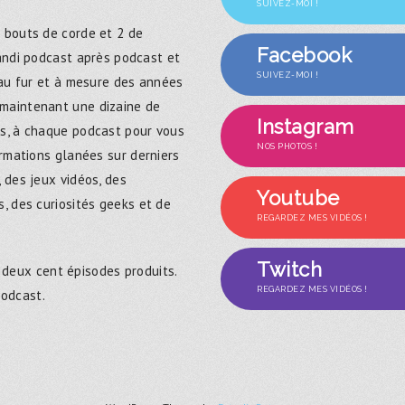
SUIVEZ-MOI !
 bouts de corde et 2 de
Facebook
randi podcast après podcast et
SUIVEZ-MOI !
 au fur et à mesure des années
maintenant une dizaine de
Instagram
s, à chaque podcast pour vous
NOS PHOTOS !
ormations glanées sur derniers
 des jeux vidéos, des
Youtube
, des curiosités geeks et de
REGARDEZ MES VIDÉOS !
Twitch
 deux cent épisodes produits.
REGARDEZ MES VIDÉOS !
podcast.