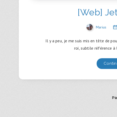
[Web] Je
Marius
Il y a peu, je me suis mis en tête de p
roi, subtile référence 
Contin
Pa