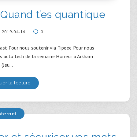
Quand t’es quantique
2019-04-14
0
ast Pour nous soutenir via Tipeee Pour nous
s actu tech de la semaine Horreur à Arkham
(Jeu…
uer la lecture
nternet
er et sécuriser vos mots