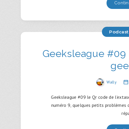
Contin
Podcast
Geeksleague #09 l
gee
Wally
Geeksleague #09 le Qr code de l’extase
numéro 9, quelques petits problèmes d’
rép