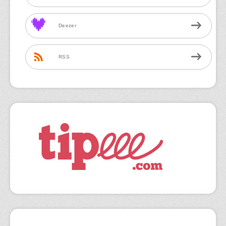
Deezer
RSS