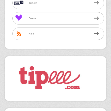
TuneIn
Deezer
RSS