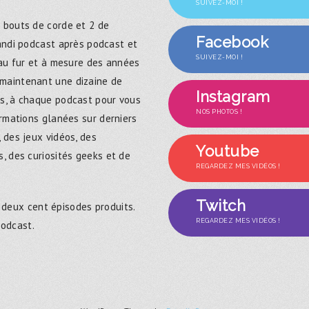
SUIVEZ-MOI !
 bouts de corde et 2 de
Facebook
randi podcast après podcast et
SUIVEZ-MOI !
 au fur et à mesure des années
maintenant une dizaine de
Instagram
s, à chaque podcast pour vous
NOS PHOTOS !
ormations glanées sur derniers
 des jeux vidéos, des
Youtube
, des curiosités geeks et de
REGARDEZ MES VIDÉOS !
Twitch
 deux cent épisodes produits.
REGARDEZ MES VIDÉOS !
podcast.