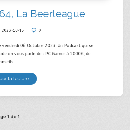
64, La Beerleague
2023-10-15
0
e vendredi 06 Octobre 2023. Un Podcast qui se
sode on vous parle de : PC Gamer à 1000€, de
onseils…
uer la lecture
ge 1 de 1