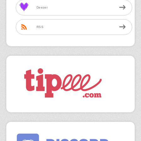
Deezer
RSS