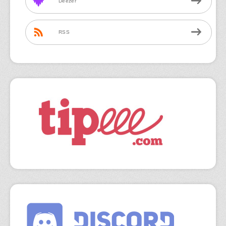
Deezer
RSS