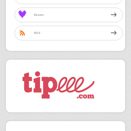
Deezer
RSS