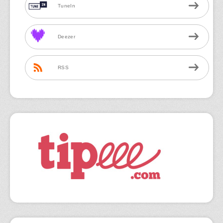
TuneIn
Deezer
RSS