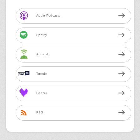
Apple Podcasts
Spotify
Android
TuneIn
Deezer
RSS