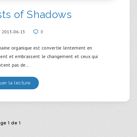
sts of Shadows
2013-06-13
0
aine organique est convertie lentement en
ptent et embrassent le changement et ceux qui
ptent pas de…
uer la lecture
ge 1 de 1