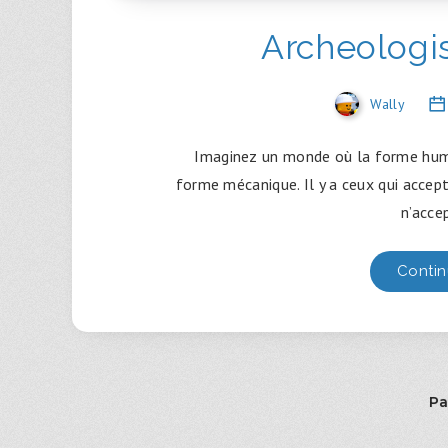
Archeologi
Wally
Imaginez un monde où la forme hum
forme mécanique. Il y a ceux qui acce
n’acce
Contin
Pa