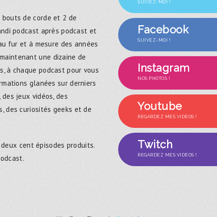
SUIVEZ-MOI !
 bouts de corde et 2 de
Facebook
randi podcast après podcast et
SUIVEZ-MOI !
 au fur et à mesure des années
maintenant une dizaine de
Instagram
s, à chaque podcast pour vous
NOS PHOTOS !
ormations glanées sur derniers
 des jeux vidéos, des
Youtube
, des curiosités geeks et de
REGARDEZ MES VIDÉOS !
Twitch
 deux cent épisodes produits.
REGARDEZ MES VIDÉOS !
podcast.