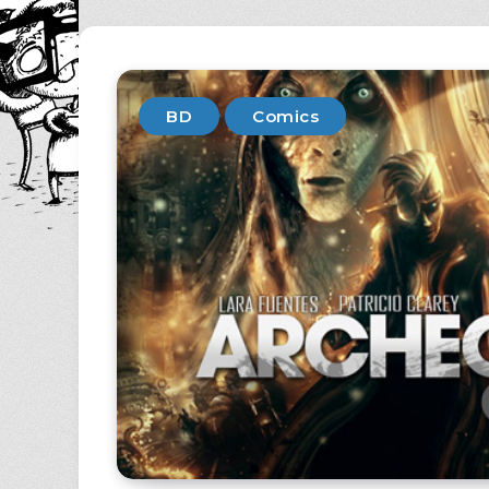
BD
Comics