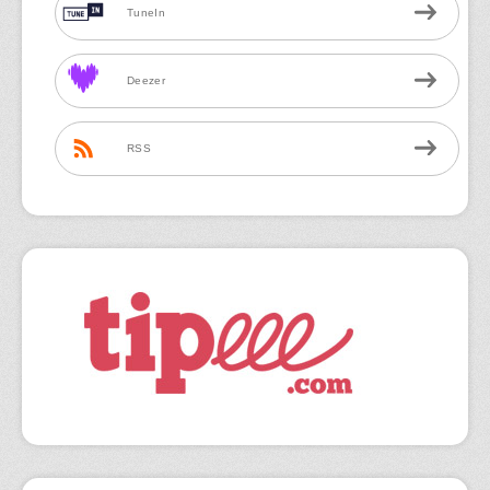
TuneIn
Deezer
RSS