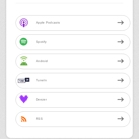
Apple Podcasts
Spotify
Android
TuneIn
Deezer
RSS