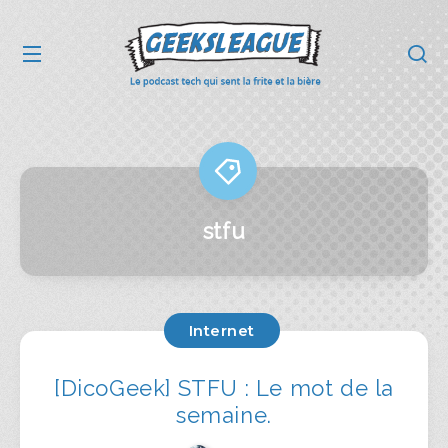
stfu
Internet
[DicoGeek] STFU : Le mot de la
semaine.