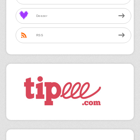
Deezer
RSS