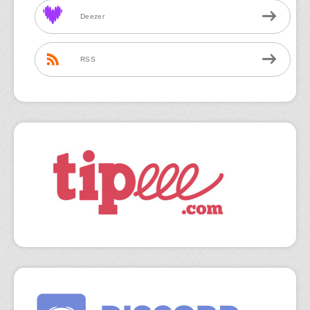
Deezer
RSS