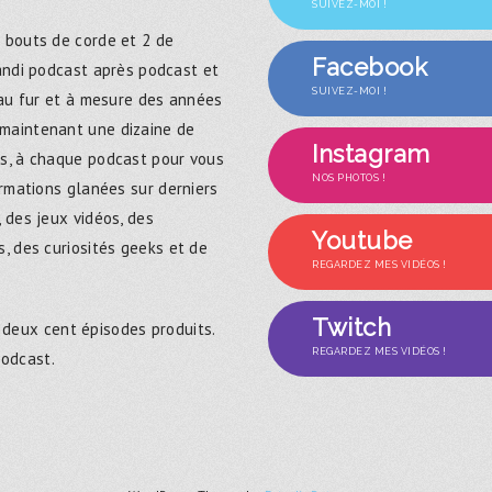
SUIVEZ-MOI !
 bouts de corde et 2 de
Facebook
randi podcast après podcast et
SUIVEZ-MOI !
 au fur et à mesure des années
maintenant une dizaine de
Instagram
s, à chaque podcast pour vous
NOS PHOTOS !
ormations glanées sur derniers
 des jeux vidéos, des
Youtube
, des curiosités geeks et de
REGARDEZ MES VIDÉOS !
Twitch
 deux cent épisodes produits.
REGARDEZ MES VIDÉOS !
podcast.