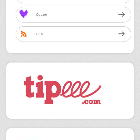
Deezer
RSS