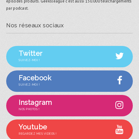
épisodes produits. Geeksleague c’est aussi 150.000 téléchargements
par podcast.
Nos réseaux sociaux
Twitter
SUIVEZ-MOI !
Facebook
SUIVEZ-MOI !
Instagram
NOS PHOTOS !
Youtube
REGARDEZ MES VIDÉOS !