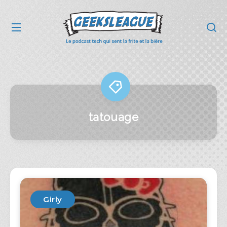
tatouage
Girly