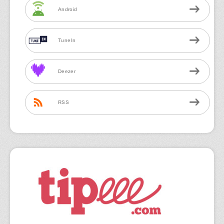
Android
TuneIn
Deezer
RSS