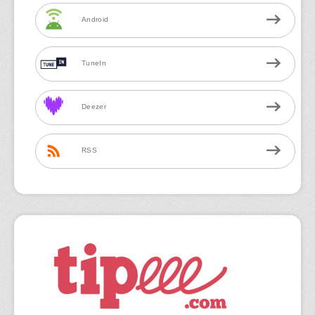
Android
TuneIn
Deezer
RSS