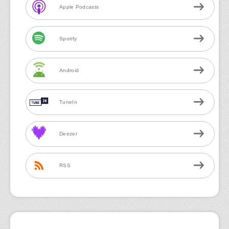
Apple Podcasts
Spotify
Android
TuneIn
Deezer
RSS