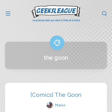
the goon
[Comics] The Goon
Marius