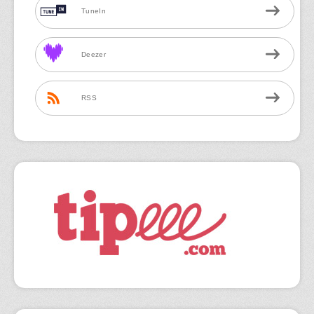
TuneIn
Deezer
RSS