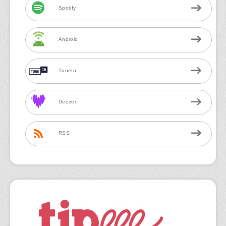
Spotify
Android
TuneIn
Deezer
RSS