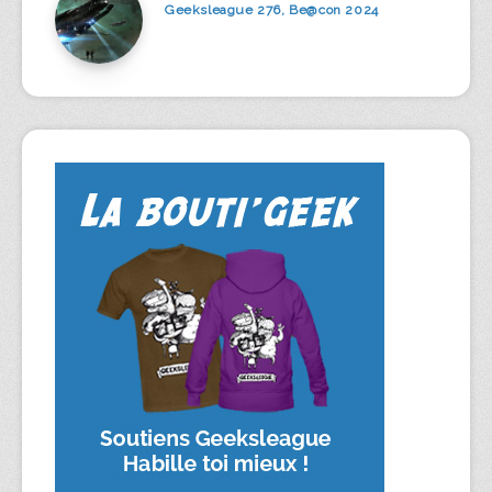
Geeksleague 276, Be@con 2024