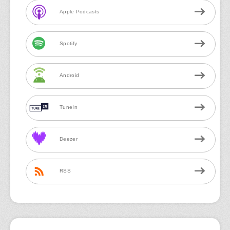
Apple Podcasts
Spotify
Android
TuneIn
Deezer
RSS