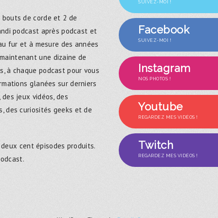
SUIVEZ-MOI !
 bouts de corde et 2 de
Facebook
randi podcast après podcast et
SUIVEZ-MOI !
 au fur et à mesure des années
maintenant une dizaine de
Instagram
s, à chaque podcast pour vous
NOS PHOTOS !
ormations glanées sur derniers
 des jeux vidéos, des
Youtube
, des curiosités geeks et de
REGARDEZ MES VIDÉOS !
Twitch
 deux cent épisodes produits.
REGARDEZ MES VIDÉOS !
podcast.