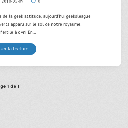
2010-05-09
0
e de la geek attitude, aujourd’hui geeksleague
erts apparu sur le sol de notre royaume.
fertile à ovni En…
uer la lecture
ge 1 de 1