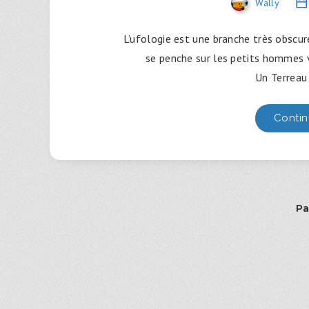
Wally
L’ufologie est une branche très obscur
se penche sur les petits hommes v
Un Terreau 
Contin
Pa